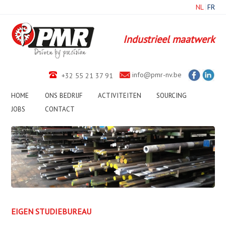
NL
FR
Industrieel maatwerk
info@pmr-nv.be
+32 55 21 37 91
HOME
ONS BEDRIJF
ACTIVITEITEN
SOURCING
JOBS
CONTACT
1
2
3
4
5
6
7
8
9
10
EIGEN STUDIEBUREAU