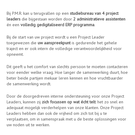
Bij P.M.R. kan u terugvallen op een
studiebureau van 4 project
leaders
die bijgestaan worden door
2 administratieve assistenten
én een
volledig gedigitaliseerd ERP programma
.
Bij de start van uw project wordt u een Project Leader
toegewezen die
uw aanspreekpunt
is gedurende het gehele
traject en er ook intern de volledige verantwoordelijkheid voor
opneemt.
Dit geeft u het comfort van slechts persoon te moeten contacteren
voor eender welke vraag. Hoe langer de samenwerking duurt, hoe
beter beide partijen mekaar leren kennen en hoe vruchtbaarder
de samenwerking wordt.
Door de doorgedreven interne ondersteuning voor onze Project
Leaders, kunnen zij
zich focussen op wat écht telt
: het zo snel en
adequaat mogelijk verderhelpen van onze klanten. Onze Project
Leaders hebben dan ook de vrijheid om zich tot bij u te
verplaatsen, om in samenspraak met u de beste oplossingen voor
uw noden uit te werken.