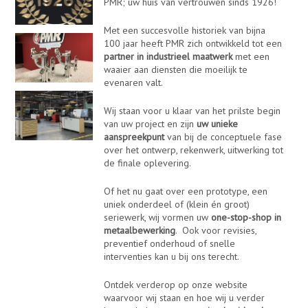
PMR; uw huis van vertrouwen sinds 1926!
Met een succesvolle historiek van bijna
100 jaar heeft PMR zich ontwikkeld tot een
partner in industrieel maatwerk
met een
waaier aan diensten die moeilijk te
evenaren valt.
Wij staan voor u klaar van het prilste begin
van uw project en zijn
uw unieke
aanspreekpunt
van bij de conceptuele fase
over het ontwerp, rekenwerk, uitwerking tot
de finale oplevering.
Of het nu gaat over een prototype, een
uniek onderdeel of (klein én groot)
seriewerk, wij vormen uw
one-stop-shop in
metaalbewerking
. Ook voor revisies,
preventief onderhoud of snelle
interventies kan u bij ons terecht.
Ontdek verderop op onze website
waarvoor wij staan en hoe wij u verder