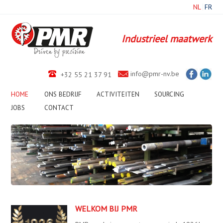
NL
FR
Industrieel maatwerk
info@pmr-nv.be
+32 55 21 37 91
HOME
ONS BEDRIJF
ACTIVITEITEN
SOURCING
JOBS
CONTACT
1
2
3
4
5
6
7
8
9
10
WELKOM BIJ PMR